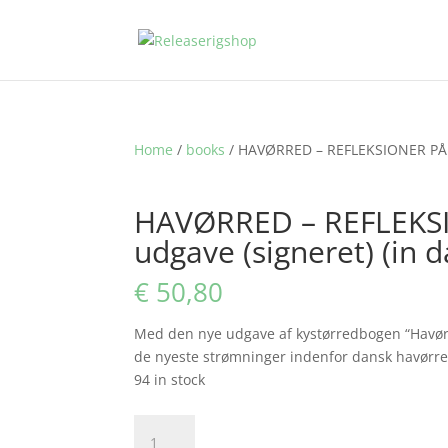
Home
/
books
/ HAVØRRED – REFLEKSIONER PÅ KY
HAVØRRED – REFLEKSI
udgave (signeret) (in d
€
50,80
Med den nye udgave af kystørredbogen “Havørred
de nyeste strømninger indenfor dansk havørred
94 in stock
HAVØRRED