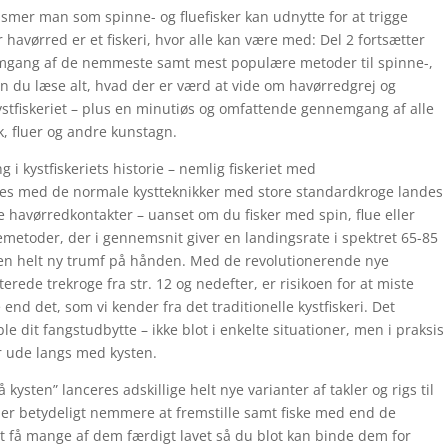
nismer man som spinne- og fluefisker kan udnytte for at trigge
r havørred er et fiskeri, hvor alle kan være med: Del 2 fortsætter
mgang af de nemmeste samt mest populære metoder til spinne-,
an du læse alt, hvad der er værd at vide om havørredgrej og
ystfiskeriet – plus en minutiøs og omfattende gennemgang af alle
nk, fluer og andre kunstagn.
 i kystfiskeriets historie – nemlig fiskeriet med
kes med de normale kystteknikker med store standardkroge landes
e havørredkontakter – uanset om du fisker med spin, flue eller
metoder, der i gennemsnit giver en landingsrate i spektret 65-85
å en helt ny trumf på hånden. Med de revolutionerende nye
ede trekroge fra str. 12 og nedefter, er risikoen for at miste
d det, som vi kender fra det traditionelle kystfiskeri. Det
le dit fangstudbytte – ikke blot i enkelte situationer, men i praksis
er ude langs med kysten.
kysten” lanceres adskillige helt nye varianter af takler og rigs til
 er betydeligt nemmere at fremstille samt fiske med end de
et få mange af dem færdigt lavet så du blot kan binde dem for