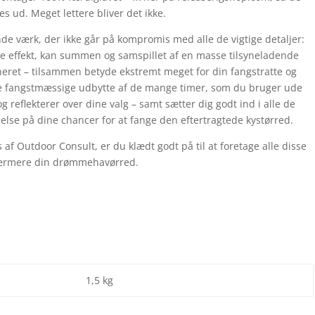
es ud. Meget lettere bliver det ikke.
de værk,
der ikke går på kompromis med alle de vigtige detaljer:
dre effekt, kan summen og samspillet af en masse tilsyneladende
oneret – tilsammen betyde ekstremt meget for din fangstratte og
lde fangstmæssige udbytte af de mange timer, som du bruger ude
g reflekterer over dine valg – samt sætter dig godt ind i alle de
delse på dine chancer for at fange den eftertragtede kystørred.
af Outdoor Consult, er du klædt godt på til at foretage alle disse
 nærmere din drømmehavørred.
1,5 kg