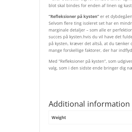
blot skal bindes for enden af linen og kast
”Refleksioner på kysten”
er et dybdegåen
Selvom flere ting isoleret set har en min
marginale detaljer – som alle er perfekti
succes på kysten.hvis du vil have det fu
på kysten, kræver det altså, at du tænker o
mange forskellige faktorer, der har indfly
Med ”Refleksioner på kysten”, som udgives 
valg, som i den sidste ende bringer dig
Additional information
Weight