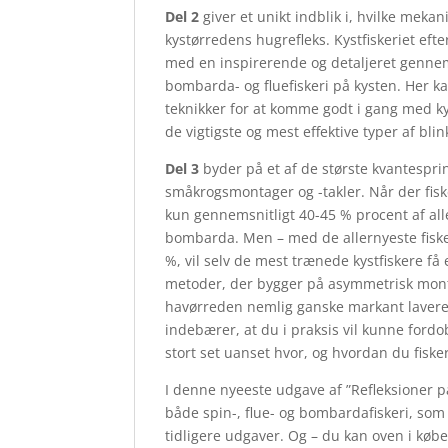
Del 2
giver et unikt indblik i, hvilke meka
kystørredens hugrefleks. Kystfiskeriet efte
med en inspirerende og detaljeret genne
bombarda- og fluefiskeri på kysten. Her k
teknikker for at komme godt i gang med k
de vigtigste og mest effektive typer af bli
Del 3
byder på et af de største kvantespring
småkrogsmontager og -takler. Når der fis
kun gennemsnitligt 40-45 % procent af all
bombarda. Men – med de allernyeste fiske
%, vil selv de mest trænede kystfiskere f
metoder, der bygger på asymmetrisk monter
havørreden nemlig ganske markant lavere en
indebærer, at du i praksis vil kunne fordob
stort set uanset hvor, og hvordan du fisk
I denne nyeeste udgave af ”Refleksioner på 
både spin-, flue- og bombardafiskeri, som
tidligere udgaver. Og – du kan oven i køb