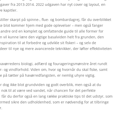
dgaver fra 2013-2014. 2022 udgaven har nyt cover og layout, en
e kapitler.
stiller skarpt på spinne-, flue- og bombardagrej, får du overblikket
ikke blot kommer hjem med gode oplevelser – men også fanger
 andre ord en komplet og omfattende guide til alle former for
 vil kunne lære den vigtige basalviden helt fra grunden, den
spiration til at forbedre og udvikle sit fiskeri – og selv de
deer til nye og mere avancerede teknikker, der løfter effektiviteten
havørredens biologi, adfærd og fourageringsmønstre året rundt
r- og vindforhold. Viden om, hvor og hvornår du skal fiske, samt
me på tætter på havørredfangsten, er nemlig uhyre vigtig.
er dog ikke blot grundviden og godt overblik, men også at du
ok til at være ved vandet, når chancen for det perfekte
får du derfor også en lang række praktiske tips til det udstyr, som
g dermed sikre den udholdenhed, som er nødvendig for at tilbringe
r.