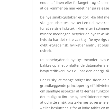
enden af linen eller forfanget – og så ellers
at de kommer på markedet her på releas
De nye småkrogstakler er dog ikke blot me
skal genudsættes, hvilket i en tid, hvor c
for at se sine fisketeknikker efter i søm
mindre modhager, betyder de nye teknikke
hvis du har det rette værktøj. De nye rig
dybt krogede fisk, hvilket er endnu et plu
uskadt.
De banebrydende nye kystmetoder, hvis ef
bakkes op af et omfattende datamateriale 
havørredfiskeri, hvis du har den energi, 
Der er skyllet mange bølger ind siden de 
grundlæggende principper og effektivtet
om samtlige aspekter af taklernes funktion
det muligt at fintune og perfektionere me
at udnytte småkrogstaklernes suveræne eff
– eller beslutter sig for at købe takler o