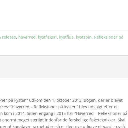
& release
,
havørred
,
kystfiskeri
,
kystflue
,
kystspin
,
Refleksioner på
oner på kysten” udkom den 1. oktober 2013. Bogen, der er blevet
ces: ”Havørred – Refleksioner på kysten” blev udsolgt efter et
ion kom i 2014. Siden engang i 2015 har ”Havørred – Refleksioner på
t enormt meget særligt indenfor de forskellige fisketeknikker. Skal
yper af kunstagn og metoder, så er den nye udgave et
must
– også