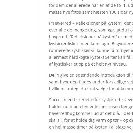
for dem der allerede har en af de to 1. u
masse nye fotos samt næsten 100 sider ny
I ”Havørred – Refleksioner på kysten”, der 
over alle de mange ting, som gør, at du 
havørred. ”Refleksioner på kysten” er med
kystørredfiskeri med kunstagn: Begynderen
rutinerede kystfisker vil kunne få fornyet in
allermest hårdkogte kysteksperter kan få i
af kystfiskeriet op på et helt nyt niveau.
Del 1
give en spændende introduktion til 
samt hvor den findes under forskellige vej
hvilken strategi du skal vælge for at kom
Succes med fiskeriet efter kystørred kræv
holder ud mod elementernes rasen længe n
havørredhug kommer ud af det blå. I del 1 
skal til, for at holde dig varm og tør – o
en hel masse timer på kysten i al slags vej