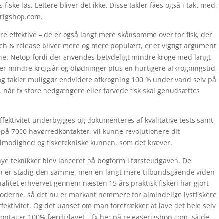
 fiske løs. Lettere bliver det ikke. Disse takler fåes også i takt med,
erigshop.com.
re effektive – de er også langt mere skånsomme over for fisk, der
atch & release bliver mere og mere populært, er et vigtigt argument
mene. Netop fordi der anvendes betydeligt mindre kroge med langt
r mindre krogsår og blødninger plus en hurtigere afkrogningstid,
s og takler muliggør endvidere afkrogning 100 % under vand selv på
s, når fx store nedgængere eller farvede fisk skal genudsættes
fektivitet underbygges og dokumenteres af kvalitative tests samt
på 7000 havørredkontakter, vil kunne revolutionere dit
tålmodighed og fisketekniske kunnen, som det kræver.
nye teknikker blev lanceret på bogform i førsteudgaven. De
en er stadig den samme, men en langt mere tilbundsgående viden
alitet erhvervet gennem næsten 15 års praktisk fiskeri har gjort
toderne, så det nu er markant nemmere for almindelige lystfiskere
ektivitet. Og det uanset om man foretrækker at lave det hele selv
g montager 100% færdiglavet – fx her på releaserigshop.com, så de