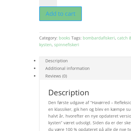
–
REFLEKSIONER
Add to cart
PÅ
KYSTEN
–
ny
Category:
books
Tags:
bombardafiskeri
,
catch 
2022
kysten
,
spinnefiskeri
2.
udgave
(signeret)
Description
(in
Additional information
danish)
Reviews (0)
quantity
Description
Den første udgave af ”Havørred – Refleksi
en klassiker, gik hen og blev en kæmpe suc
halvt år, hvorefter en nye opdateret vers
kysten” været udsolgt. Siden da er der ske
du være 100 % opdateret på alle de nye t